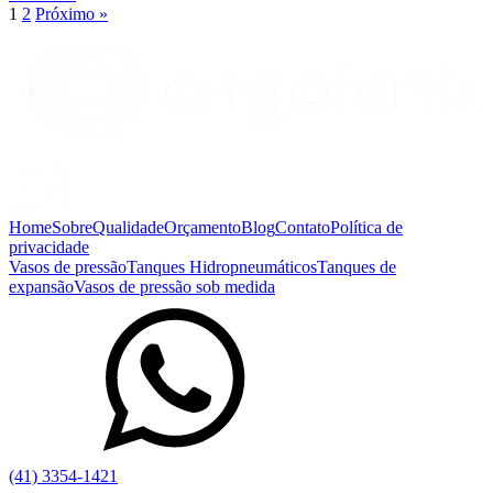
1
2
Próximo »
Home
Sobre
Qualidade
Orçamento
Blog
Contato
Política de
privacidade
Vasos de pressão
Tanques Hidropneumáticos
Tanques de
expansão
Vasos de pressão sob medida
(41) 3354-1421