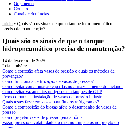
Orçamento
Contato
Canal de denúncias
Início
»
Quais são os sinais de que o tanque hidropneumático
precisa de manutenção?
Quais são os sinais de que o tanque
hidropneumático precisa de manutenção?
14 de fevereiro de 2025
Leia também:
Como a corrosão afeta vasos de pressão e quais os métodos de
prevenção?
Como funciona a certificação de vasos de pressão?
Como evitar contaminação e perdas no armazenamento de metanol
Como evitar vazamentos perigosos em tanques de GLP
Erros comuns na instalação de vasos de pressão industriais
Quais testes fazer em vasos para fluidos refrigerantes?
Como a composição do biogás afeta o desempenho de vasos de
pressão
Como projetar vasos de pressão para amônia
Vazão, pressão e volatilidade do metanol: impactos no projeto do
tanque