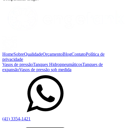
Home
Sobre
Qualidade
Orçamento
Blog
Contato
Política de
privacidade
Vasos de pressão
Tanques Hidropneumáticos
Tanques de
expansão
Vasos de pressão sob medida
(41) 3354-1421