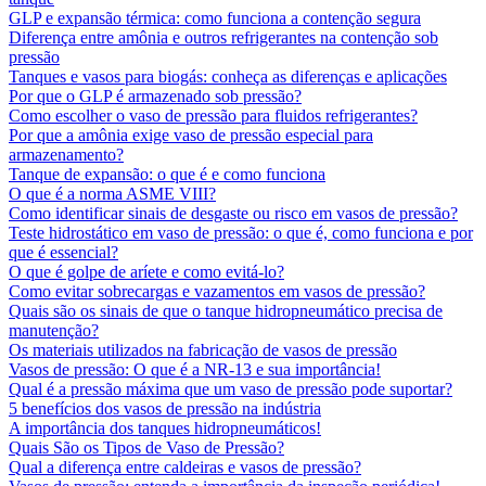
GLP e expansão térmica: como funciona a contenção segura
Diferença entre amônia e outros refrigerantes na contenção sob
pressão
Tanques e vasos para biogás: conheça as diferenças e aplicações
Por que o GLP é armazenado sob pressão?
Como escolher o vaso de pressão para fluidos refrigerantes?
Por que a amônia exige vaso de pressão especial para
armazenamento?
Tanque de expansão: o que é e como funciona
O que é a norma ASME VIII?
Como identificar sinais de desgaste ou risco em vasos de pressão?
Teste hidrostático em vaso de pressão: o que é, como funciona e por
que é essencial?
O que é golpe de aríete e como evitá-lo?
Como evitar sobrecargas e vazamentos em vasos de pressão?
Quais são os sinais de que o tanque hidropneumático precisa de
manutenção?
Os materiais utilizados na fabricação de vasos de pressão
Vasos de pressão: O que é a NR-13 e sua importância!
Qual é a pressão máxima que um vaso de pressão pode suportar?
5 benefícios dos vasos de pressão na indústria
A importância dos tanques hidropneumáticos!
Quais São os Tipos de Vaso de Pressão?
Qual a diferença entre caldeiras e vasos de pressão?